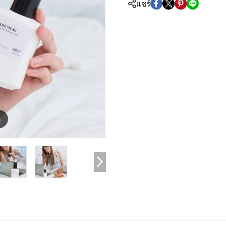
แชร์
m