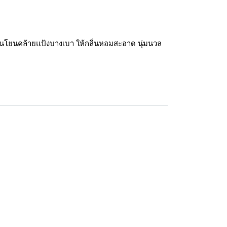
อนโยนคล้ายแป้งบางเบา ให้กลิ่นหอมสะอาด นุ่มนวล